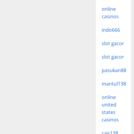
online
casinos
indo666
slot gacor
slot gacor
pasukan88
mantul138
online
united
states
casinos
cair138