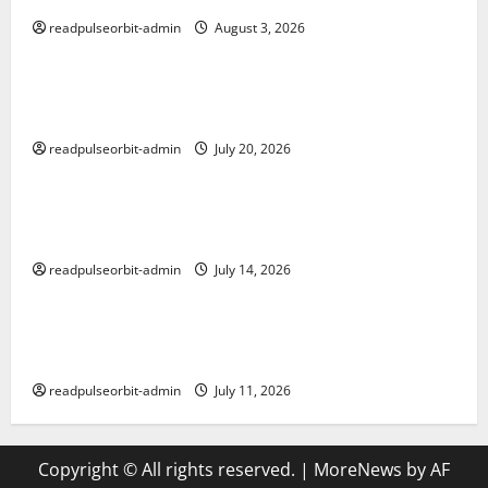
readpulseorbit-admin
August 3, 2026
Uncategorized
The Ultimate Guide to Online Casinos: Everything
You Need to Know
readpulseorbit-admin
July 20, 2026
Uncategorized
The Ultimate Guide to Trang Cá Độ Bóng Đá:
Everything You Need to Know
readpulseorbit-admin
July 14, 2026
Uncategorized
Unlocking the Potential of EA88: A Comprehensive
Guide
readpulseorbit-admin
July 11, 2026
Copyright © All rights reserved.
|
MoreNews
by AF