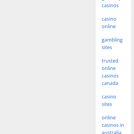
casinos
casino
online
gambling
sites
trusted
online
casinos
canada
casino
sites
online
casinos in
australia