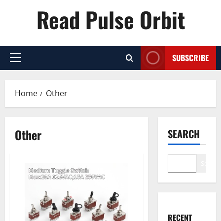
Read Pulse Orbit
SUBSCRIBE
Primary
Menu
Home
Other
Other
SEARCH
Search
RECENT